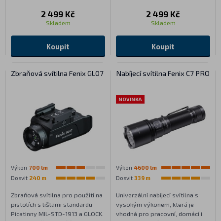
2 499 Kč
2 499 Kč
Skladem
Skladem
Koupit
Koupit
Zbraňová svítilna Fenix GL07
Nabíjecí svítilna Fenix C7 PRO
NOVINKA
Výkon
700 lm
Výkon
4600 lm
Dosvit
240 m
Dosvit
339 m
Zbraňová svítilna pro použití na
Univerzální nabíjecí svítilna s
pistolích s lištami standardu
vysokým výkonem, která je
Picatinny MIL-STD-1913 a GLOCK.
vhodná pro pracovní, domácí i