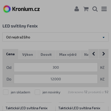
LED svítilny Fenix
Od nejdražšího
Cena
Výkon
Dosvit
Max výdrž
Napájení
Po
Od
Kč
Do
Kč
jen skladem
jen novinky
Zobrazeno
12
produktů z
92
Taktická LED svítilna Fenix
Taktická LED svítilna Fenix