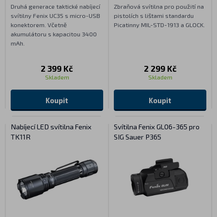
Druhá generace taktické nabíjecí
Zbraňová svítilna pro použití na
svítilny Fenix UC35 s micro-USB
pistolích s lištami standardu
konektorem. Včetně
Picatinny MIL-STD-1913 a GLOCK.
akumulátoru s kapacitou 3400
mAh.
2 399 Kč
2 299 Kč
Skladem
Skladem
Koupit
Koupit
Nabíjecí LED svítilna Fenix
Svítilna Fenix GL06-365 pro
TK11R
SIG Sauer P365