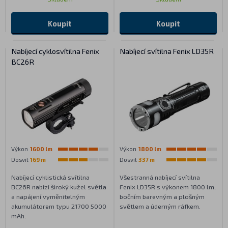
Koupit
Koupit
Nabíjecí cyklosvítilna Fenix
Nabíjecí svítilna Fenix LD35R
BC26R
Výkon
1600 lm
Výkon
1800 lm
Dosvit
169 m
Dosvit
337 m
Nabíjecí cyklistická svítilna
Všestranná nabíjecí svítilna
BC26R nabízí široký kužel světla
Fenix LD35R s výkonem 1800 lm,
a napájení vyměnitelným
bočním barevným a plošným
akumulátorem typu 21700 5000
světlem a úderným ráfkem.
mAh.