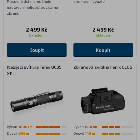
Posuvná lišta, umožňuje
sportovní využití.
nastavení nejlepší pozice na
zbrani.
2 499 Kč
2 499 Kč
Skladem
Skladem
Koupit
Koupit
Nabíjecí svítilna Fenix UC35
Zbraňová svítilna Fenix GL06
XP-L
Výkon
1000 lm
Výkon
600 lm
Dosvit
266 m
Dosvit
140 m