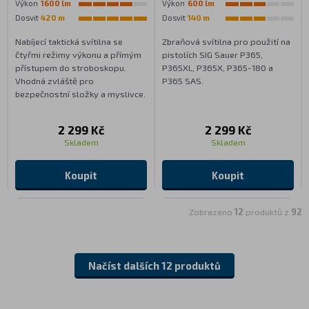
Výkon
1600 lm
Výkon
600 lm
Dosvit
420 m
Dosvit
140 m
Nabíjecí taktická svítilna se
Zbraňová svítilna pro použití na
čtyřmi režimy výkonu a přímým
pistolích SIG Sauer P365,
přístupem do stroboskopu.
P365XL, P365X, P365-180 a
Vhodná zvláště pro
P365 SAS.
bezpečnostní složky a myslivce.
2 299 Kč
2 299 Kč
Skladem
Skladem
Koupit
Koupit
Zobrazeno
12
produktů z
92
Načíst dalších 12 produktů