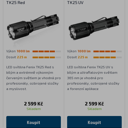
TK25 Red
TK25 UV
Výkon
1000 lm
Výkon
1000 lm
Dosvit
225 m
Dosvit
225 m
LED svítilna Fenix TK25 Red s
LED svítilna Fenix TK25 UV s
bílým a extrémně výkonným
bílým a ultrafialovým světlem
červeným světlem je vhodná pro
365 nm je vhodná pro
profesionály, ozbrojené složky
profesionály, ozbrojené složky
a myslivost.
a forenzní aplikace
2 599 Kč
2 599 Kč
Skladem
Skladem
Koupit
Koupit