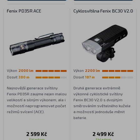
Fenix PD35R ACE
Cyklosvítilna Fenix BC30 V2.0
Výkon
2000 lm
Výkon
2200 lm
Dosvit
380 m
Dosvit
187 m
Nejnovější generace svítilny
Druhá generace extrémně
Fenix PD35R zaujme nejen malou
výkonné cyklistické svítilny
velikostí a silným výkonem, ale i
Fenix BC30 V2.0 s dvojitým
možností naprogramovat počet
směrováním světelného kužele
režimů svícení (ACE).
a možností jednoduše měnit
baterie.
2 599 Kč
2 499 Kč
Skladem
Skladem