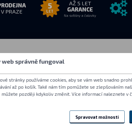
AŽ 5 LET
5
PRODEJNA
GARANCE
V PRAZE
LET
Na svítilny a čelovky
zvednutí
Vše o nákupu
Další info
y web správně fungoval
8:00
Jak nakupovat
Uživatelský účet
drese
Obchodní podmínky
Často kladené o
tové stránky používáme cookies, aby se vám web snadno prohl
Vrácení zboží
Norma ANSI FL 
dávání až po košík. Také nám tím pomůžete se zlepšováním na
Záruční podmínky Fenix
LED použité ve s
 můžete později kdykoliv změnit. Více informací naleznete v 
Reklamace a servis
Reference
Spravovat možnosti