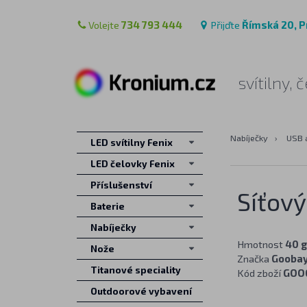
Volejte
734 793 444
Přijďte
Římská 20, P
svítilny,
Nabíječky
›
USB 
LED svítilny Fenix
LED čelovky Fenix
Příslušenství
Síťov
Baterie
Nabíječky
Hmotnost
40 g
Nože
Značka
Gooba
Titanové speciality
Kód zboží
GOO
Outdoorové vybavení