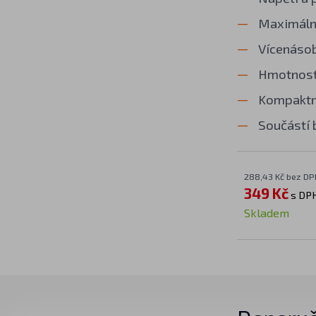
Maximální
Vícenásobn
Hmotnost
Kompaktní
Součástí 
288,43 Kč bez DP
349 Kč
s DP
Skladem