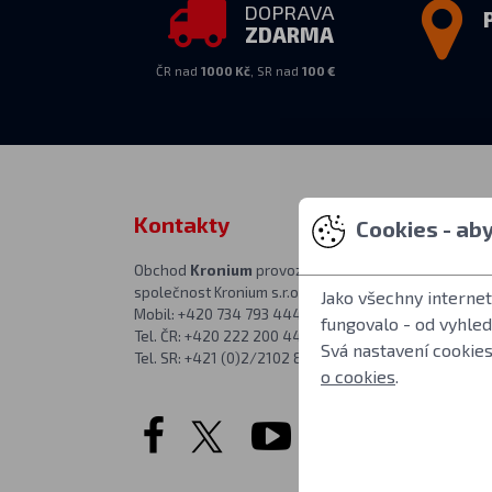
DOPRAVA
ZDARMA
ČR nad
1000 Kč
, SR nad
100 €
Kontakty
Osobní vy
Cookies - ab
Obchod
Kronium
provozuje
PO–PÁ 10:00–1
společnost Kronium s.r.o.
v prodejně na a
Jako všechny interne
Mobil: +420 734 793 444
Kronium.cz
fungovalo - od vyhle
Tel. ČR: +420 222 200 444
Římská 20
Svá nastavení cookies
Tel. SR: +421 (0)2/2102 8626
Praha 2
o cookies
.