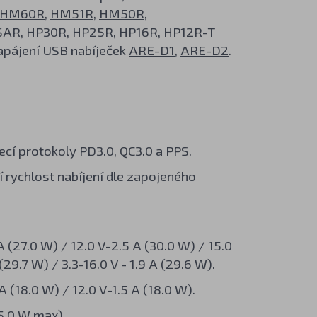
HM60R
,
HM51R
,
HM50R
,
SAR
,
HP30R
,
HP25R
,
HP16R
,
HP12R-T
apájení USB nabíječek
ARE-D1
,
ARE-D2
.
jecí protokoly PD3.0, QC3.0 a PPS.
 rychlost nabíjení dle zapojeného
 (27.0 W) / 12.0 V-2.5 A (30.0 W) / 15.0
(29.7 W) / 3.3-16.0 V - 1.9 A (29.6 W).
 (18.0 W) / 12.0 V-1.5 A (18.0 W).
15.0 W max)