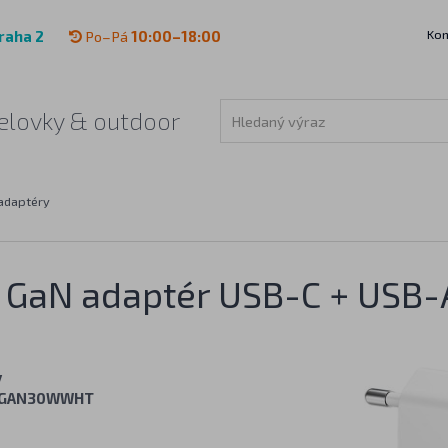
Kon
raha 2
Po–Pá
10:00–18:00
 čelovky & outdoor
adaptéry
ý GaN adaptér USB-C + USB-
y
GAN30WWHT