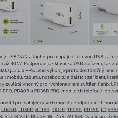
ý USB GAN adaptér pro napájení až dvou USB zařízení 
n až 30 W. Podporuje jak klasická USB zařízení, tak za
.0, QC3.0 a PPS. Jeho výkon je proto dostatečný neje
le i mobilů, tabletů, notebooků a dalších zařízení, kter
dy zvláště vhodný pro rychlonabíjení svítilen Fenix
LR
R PRO
,
PD40R
a
PD36R PRO
, mobilních telefonů, power
oužít i pro nabíjení všech modelů podporujících normáln
x
LD45R
,
LD30R
,
HT18R
,
TK11R
,
TK05R
,
PD35R
,
C7
,
E35
R
,
BC21R V3.0
,
BC05R
,
WT25R
,
WT16R
. Nabíjecími če