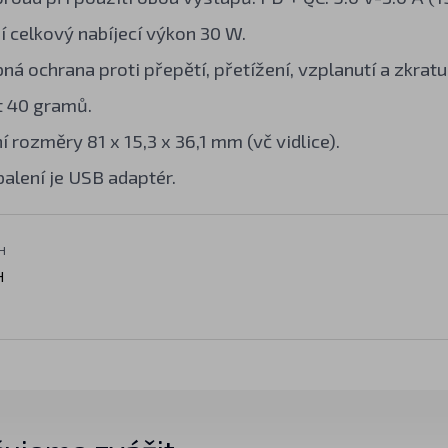
 celkový nabíjecí výkon 30 W.
á ochrana proti přepětí, přetížení, vzplanutí a zkratu
 40 gramů.
 rozměry 81 x 15,3 x 36,1 mm (vč vidlice).
balení je USB adaptér.
H
H