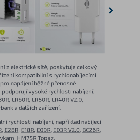
z elektrické sítě, poskytuje celkový
řízení kompatibilní s rychlonabíjecími
n pro napájení běžné přenosné
á podporují vysoké rychlosti nabíjení.
80R
,
LR60R
,
LR50R
,
LR40R V2.0
,
bank a dalších zařízení.
í rychlosti nabíjení, například nabíjecí
R
,
E28R
,
E18R
,
E09R
,
E03R V2.0
,
BC26R
,
lovkami
HM75R Topaz
,