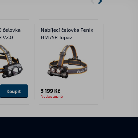
D čelovka
Nabíjecí čelovka Fenix
USB nabíječ
R V2.0
HM75R Topaz
ARE-D2 (Li-
699 Kč
3 199 Kč
Koupit
Skladem
Nedostupné