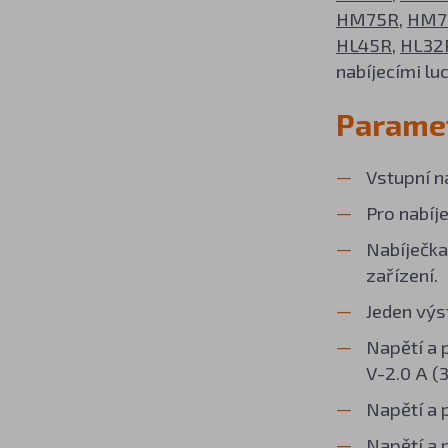
HM75R
,
HM7
HL45R
,
HL32
nabíjecími l
Paramet
Vstupní n
Pro nabíje
Nabíječka
zařízení.
Jeden výs
Napětí a 
V-2.0 A (3
Napětí a 
Napětí a 