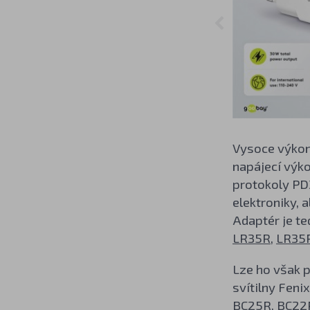
Vysoce výkonn
napájecí výko
protokoly PD3
elektroniky, a
Adaptér je te
LR35R
,
LR35
Lze ho však p
svítilny Feni
BC25R
,
BC22