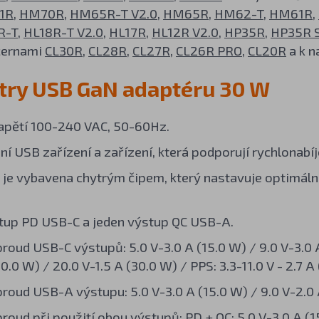
1R
,
HM70R
,
HM65R-T V2.0
,
HM65R
,
HM62-T
,
HM61R
,
R-T
,
HL18R-T V2.0
,
HL17R
,
HL12R V2.0
,
HP35R
,
HP35R 
ucernami
CL30R
,
CL28R
,
CL27R
,
CL26R PRO
,
CL20R
a k n
ry USB GaN adaptéru 30 W
apětí 100-240 VAC, 50-60Hz.
ní USB zařízení a zařízení, která podporují rychlonabí
 je vybavena chytrým čipem, který nastavuje optimální
tup PD USB-C a jeden výstup QC USB-A.
proud USB-C výstupů: 5.0 V-3.0 A (15.0 W) / 9.0 V-3.0 A
0.0 W) / 20.0 V-1.5 A (30.0 W) / PPS: 3.3-11.0 V - 2.7 A 
proud USB-A výstupu: 5.0 V-3.0 A (15.0 W) / 9.0 V-2.0 A
proud při použití obou výstupů: PD + QC: 5.0 V-3.0 A (