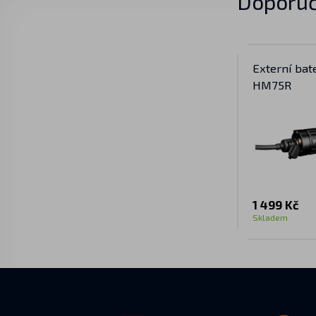
Doporuč
Externí bat
HM75R
1 499 Kč
Skladem