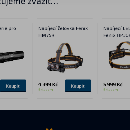
ujeme zvážit…
erie pro
Nabíjecí čelovka Fenix
Nabíjecí LE
HM75R
Fenix HP30
4 399 Kč
5 999 Kč
Koupit
Koupit
Skladem
Skladem