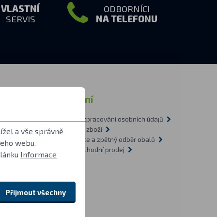
VLASTNÍ
ODBORNÍCI
SERVIS
NA TELEFONU
rmace
Ostatní
Zásady zpracování osobních údajů
tázky
Doprava zboží
ížel a vše správně
1-2009
Recyklace a zpětný odběr obalů
šeho webu.
vítilnách
Velkoobchodní prodej
článku
Informace
O nás
Přijmout všechny